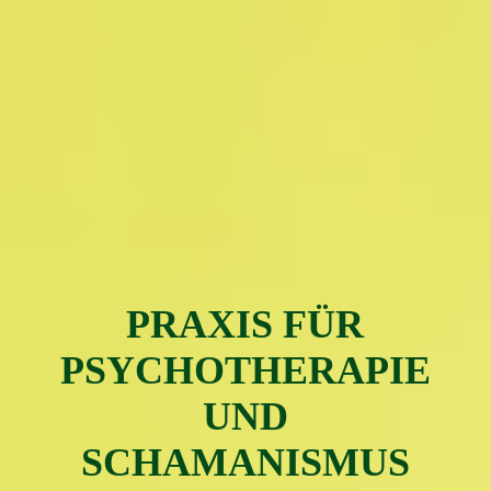
PRAXIS FÜR
PSYC
H
OTH
ERAPIE
UND
SCHAMAN
ISMUS