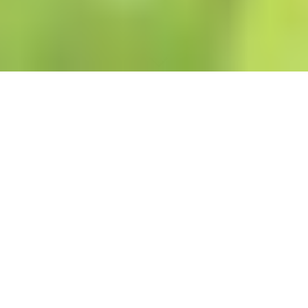
Seminar - Angebot
im Überblick
An dieser Stelle möchte ich darauf
hinweisen,
dass alle
Seminare zu
psychotherapeutische Intervention,