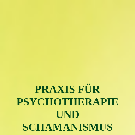
PRAXIS FÜR
PSYC
H
OTH
ERAPIE
UND
SCHAMAN
ISMUS