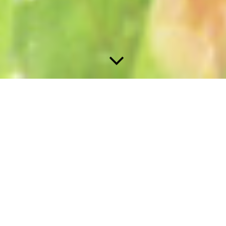
Traumatherapie
Traumata sind oftmals die Ursache von
immer wiederkehrenden,
problematischen Situationen im
Leben. Aus ihnen kann die
Posttraumatische Belastungsstörung