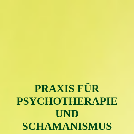
PRAXIS FÜR
PSYC
H
OTH
ERAPIE
UND
SCHAMAN
ISMUS