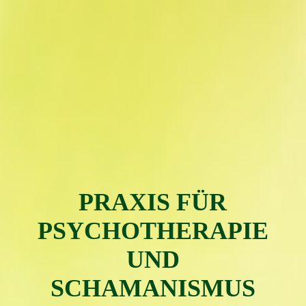
PRAXIS FÜR
PSYC
H
OTH
ERAPIE
UND
SCHAMAN
ISMUS