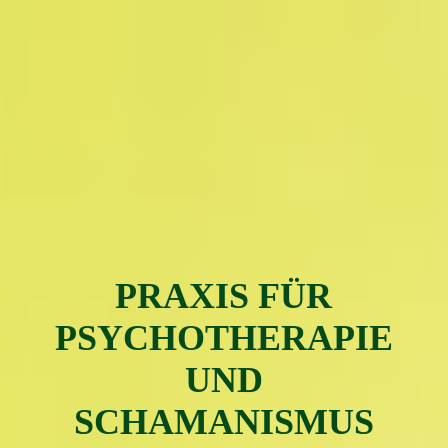
PRAXIS FÜR
PSYC
H
OTH
ERAPIE
UND
SCHAMAN
ISMUS