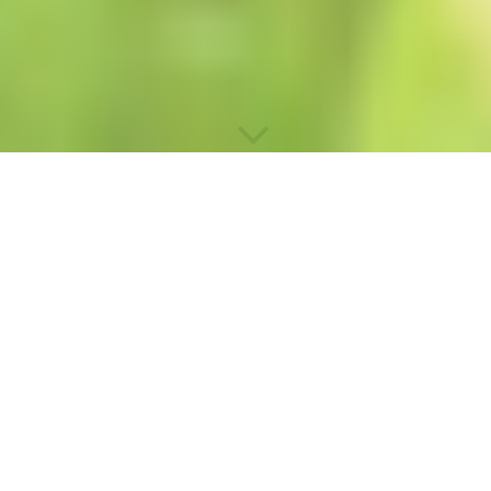
Ei Medicin
Mit dem Ei zu arbeiten ist eine uralte
Heilmethode. Die indigenen Völker
nutzen das Ei zur Diagnose, Heilungen
und Behandlungen, z.B. für eine Ei