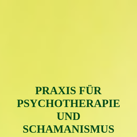
PRAXIS FÜR
PSYC
H
OTH
ERAPIE
UND
SCHAMAN
ISMUS