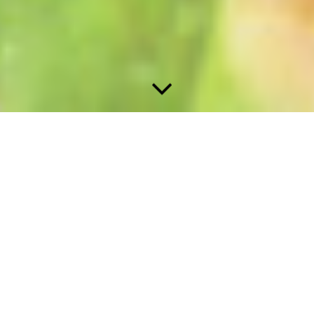
Inneres Kind
Unser inneres Kind ist, oder vielmehr
inneren Kinder, sind die Anteile in uns,
die wir einmal waren. Jeder von uns
kam als Baby auf diese Erde, bevor wir