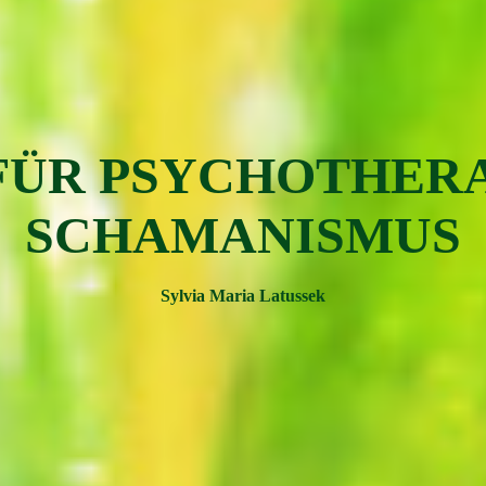
FÜR PSYC
H
OTH
ER
SCHAMAN
ISMUS
Sylvia Maria Latussek