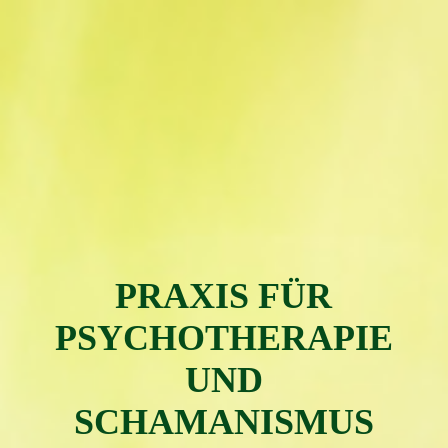
PRAXIS FÜR
PSYC
H
OTH
ERAPIE
UND
SCHAMAN
ISMUS